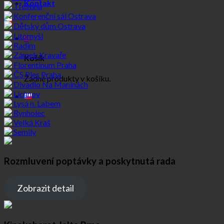
Kontakt
Třeština
Konferenční sál Ostrava
Dětský dům Ostrava
Litomyšl
0
Radim
Zámek Kravaře
Košík
Florentinum Praha
ČS Ples Praha
Žádné produkty v košíku.
Divadlo Na Maninách
Lichnov
Lysá n. Labem
Rynholec
Velká Kraš
Semily
Rozmluvení poptávky a poskytnutá rada
Zobrazit detail