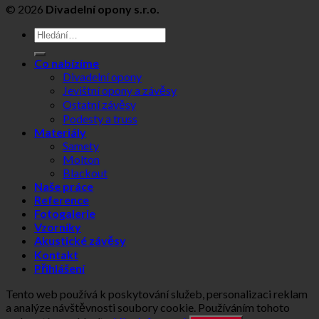
© 2026
Divadelní opony s.r.o.
Hledat:
Co nabízíme
Divadelní opony
Jevištní opony a závěsy
Ostatní závěsy
Podesty a truss
Materiály
Samety
Molton
Blackout
Naše práce
Reference
Fotogalerie
Vzorníky
Akustické závěsy
Kontakt
Přihlášení
Tento web používá k poskytování služeb, personalizaci reklam
a analýze návštěvnosti soubory cookie. Používáním tohoto