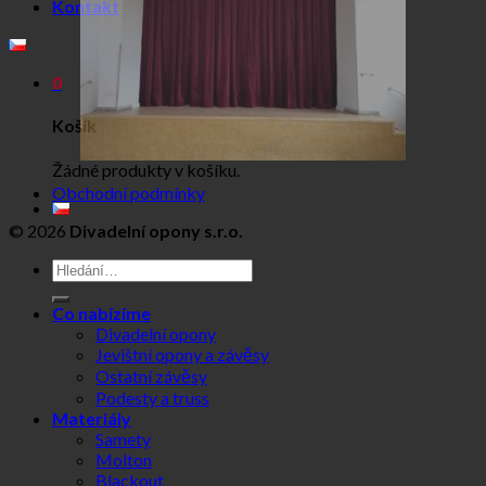
Kontakt
0
Košík
Žádné produkty v košíku.
Obchodní podmínky
© 2026
Divadelní opony s.r.o.
Hledat:
Co nabízíme
Divadelní opony
Jevištní opony a závěsy
Ostatní závěsy
Podesty a truss
Materiály
Samety
Molton
Blackout