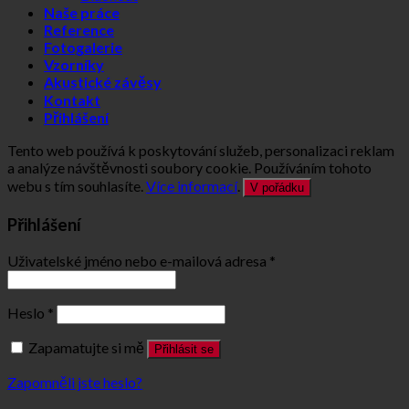
Naše práce
Reference
Fotogalerie
Vzorníky
Akustické závěsy
Kontakt
Přihlášení
Tento web používá k poskytování služeb, personalizaci reklam
a analýze návštěvnosti soubory cookie. Používáním tohoto
webu s tím souhlasíte.
Více informací
.
V pořádku
Přihlášení
Uživatelské jméno nebo e-mailová adresa
*
Heslo
*
Zapamatujte si mě
Přihlásit se
Zapomněli jste heslo?