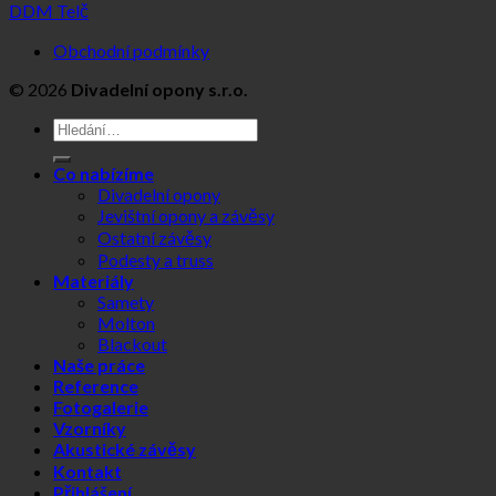
DDM Telč
Obchodní podmínky
© 2026
Divadelní opony s.r.o.
Hledat:
Co nabízíme
Divadelní opony
Jevištní opony a závěsy
Ostatní závěsy
Podesty a truss
Materiály
Samety
Molton
Blackout
Naše práce
Reference
Fotogalerie
Vzorníky
Akustické závěsy
Kontakt
Přihlášení