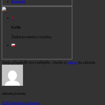
Kontakt
0
Košík
Žádné produkty v košíku.
Tento příspěvěk byl zveřejněn . Uložte si
odkaz
do záložek.
zdenek_jirovsky
ZUŠ Valašské klobouky