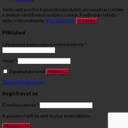
Tento web používá k poskytování služeb, personalizaci reklam
a analýze návštěvnosti soubory cookie. Používáním tohoto
webu s tím souhlasíte.
Více informací
.
V pořádku
Přihlášení
Uživatelské jméno nebo e-mailová adresa
*
Heslo
*
Zapamatujte si mě
Přihlásit se
Zapomněli jste heslo?
Registrovat se
E-mailová adresa
*
A password will be sent to your email address.
Registrovat se