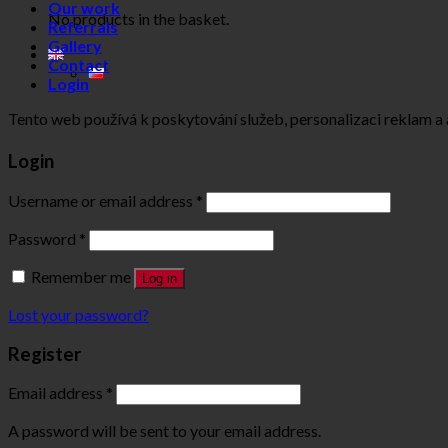
Our work
No products in the basket.
Referrals
Gallery
Contact
Login
Tento web používá k poskytování služeb, personalizaci reklam a
Login
Username or email address
*
Password
*
Remember me
Log in
Lost your password?
Register
Email address
*
A password will be sent to your email address.